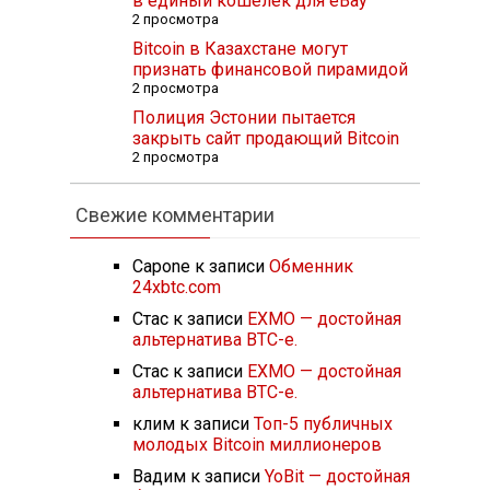
в единый кошелек для eBay
2 просмотра
Bitcoin в Казахстане могут
признать финансовой пирамидой
2 просмотра
Полиция Эстонии пытается
закрыть сайт продающий Bitcoin
2 просмотра
Свежие комментарии
Capone
к записи
Обменник
24xbtc.com
Стас
к записи
EXMO — достойная
альтернатива BTC-e.
Стас
к записи
EXMO — достойная
альтернатива BTC-e.
клим
к записи
Топ-5 публичных
молодых Bitcoin миллионеров
Вадим
к записи
YoBit — достойная