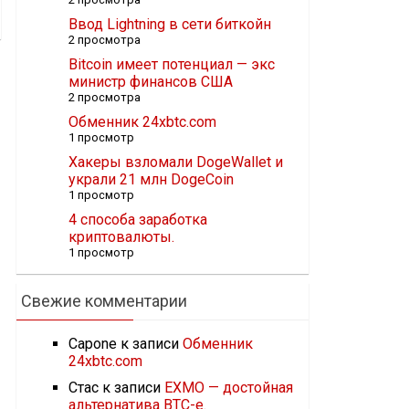
Ввод Lightning в сети биткойн
2 просмотра
Bitcoin имеет потенциал — экс
министр финансов США
2 просмотра
Обменник 24xbtc.com
1 просмотр
Хакеры взломали DogeWallet и
украли 21 млн DogeCoin
1 просмотр
4 способа заработка
криптовалюты.
1 просмотр
Свежие комментарии
Capone
к записи
Обменник
24xbtc.com
Стас
к записи
EXMO — достойная
альтернатива BTC-e.