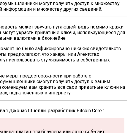
злоумышленники могут получить доступ к множеству
ой информации и множеству других сведений.
я новость может звучать пугающей, ведь помимо кражи
ры могут украсть приватные ключи, использующиеся для
овыми валютами в блокчейне.
 момент не было зафиксировано никаких свидетельств
рты предполагают, что хакеры или Агентство
гут использовать эту уязвимость в собственных
ые меры предосторожности при работе с
злоумышленники смогут получить доступ к вашим
екомендуем вам хранить все свои приватные ключи на
вах, подключённых к интернету.
л Джонас Шнепли, разработчик Bitcoin Core :
альна, плагин для браузера или даже веб-сайт