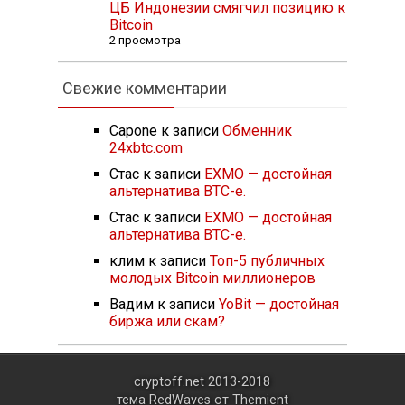
ЦБ Индонезии смягчил позицию к
Bitcoin
2 просмотра
Свежие комментарии
Capone
к записи
Обменник
24xbtc.com
Стас
к записи
EXMO — достойная
альтернатива BTC-e.
Стас
к записи
EXMO — достойная
альтернатива BTC-e.
клим
к записи
Топ-5 публичных
молодых Bitcoin миллионеров
Вадим
к записи
YoBit — достойная
биржа или скам?
cryptoff.net 2013-2018
тема RedWaves от
Themient