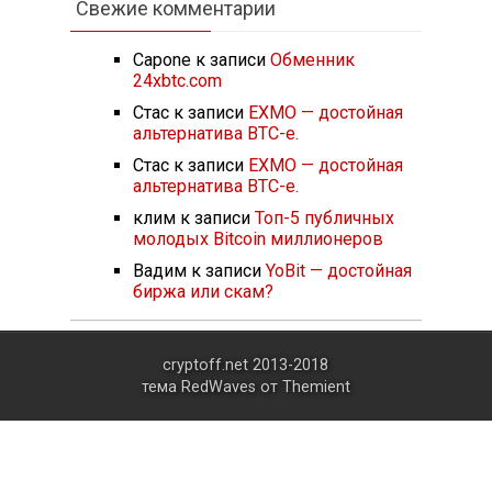
Свежие комментарии
Capone
к записи
Обменник
24xbtc.com
Стас
к записи
EXMO — достойная
альтернатива BTC-e.
Стас
к записи
EXMO — достойная
альтернатива BTC-e.
клим
к записи
Топ-5 публичных
молодых Bitcoin миллионеров
Вадим
к записи
YoBit — достойная
биржа или скам?
cryptoff.net 2013-2018
тема RedWaves от
Themient