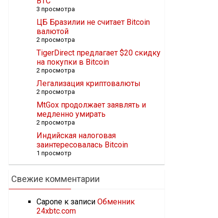
BTC
3 просмотра
ЦБ Бразилии не считает Bitcoin
валютой
2 просмотра
TigerDirect предлагает $20 скидку
на покупки в Bitcoin
2 просмотра
Легализация криптовалюты
2 просмотра
MtGox продолжает заявлять и
медленно умирать
2 просмотра
Индийская налоговая
заинтересовалась Bitcoin
1 просмотр
Свежие комментарии
Capone
к записи
Обменник
24xbtc.com