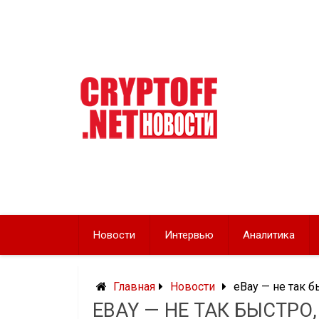
Перейти
к
содержимому
Новости
Интервью
Аналитика
Главная
Новости
eBay — не так 
EBAY — НЕ ТАК БЫСТРО