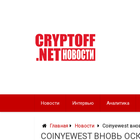
Перейти
к
содержимому
Новости
Интервью
Аналитика
Главная
Новости
Coinyewest вно
COINYEWEST ВНОВЬ ОС