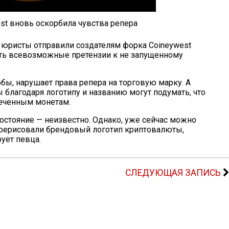
west вновь оскорбила чувства репера
 юристы отправили создателям форка Coineywest
ть всевозможные претензии к не запущенному
кобы, нарушает права репера на торговую марку. А
благодаря логотипу и названию могут подумать, что
печенным монетам.
востояние — неизвестно. Однако, уже сейчас можно
перерисовали брендовый логотип криптовалюты,
ует певца.
СЛЕДУЮЩАЯ ЗАПИСЬ