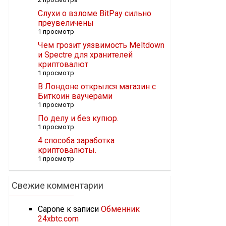
Слухи о взломе BitPay сильно
преувеличены
1 просмотр
Чем грозит уязвимость Meltdown
и Spectre для хранителей
криптовалют
1 просмотр
В Лондоне открылся магазин с
Биткоин ваучерами
1 просмотр
По делу и без купюр.
1 просмотр
4 способа заработка
криптовалюты.
1 просмотр
Свежие комментарии
Capone
к записи
Обменник
24xbtc.com