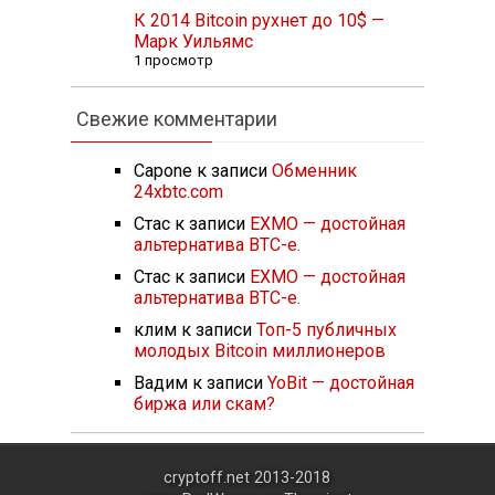
К 2014 Bitcoin рухнет до 10$ —
Марк Уильямс
1 просмотр
Свежие комментарии
Capone
к записи
Обменник
24xbtc.com
Стас
к записи
EXMO — достойная
альтернатива BTC-e.
Стас
к записи
EXMO — достойная
альтернатива BTC-e.
клим
к записи
Топ-5 публичных
молодых Bitcoin миллионеров
Вадим
к записи
YoBit — достойная
биржа или скам?
cryptoff.net 2013-2018