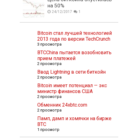
на 50%
24/12/2017
1
Bitcoin стал лучшей технологией
2013 года по версии TechCrunch
3 просмотра
BTCChina пытается возобновить
прием платежей
2 просмотра
Ввод Lightning в сети биткойн
2 просмотра
Bitcoin имеет потенциал — экс
министр финансов США
2 просмотра
Обменник 24xbtc.com
2 просмотра
Памп, дамп и хомячки на бирже
BTC
1 просмотр